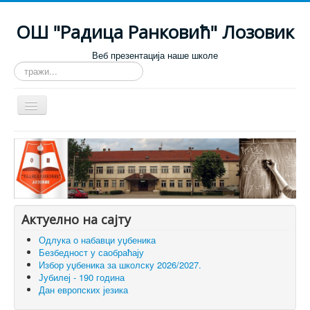
ОШ "Радица Ранковић" Лозовик
Веб презентација наше школе
тражи...
Искључи
навигацију
Почетна
О школи
Настава
За родитеље
Актуелно на сајту
За ученике
Одлука о набавци уџбеника
Безбедност у саобраћају
Огласна табла
Избор уџбеника за школску 2026/2027.
Јубилеј - 190 година
Галерија
Дан европских језика
Контакт