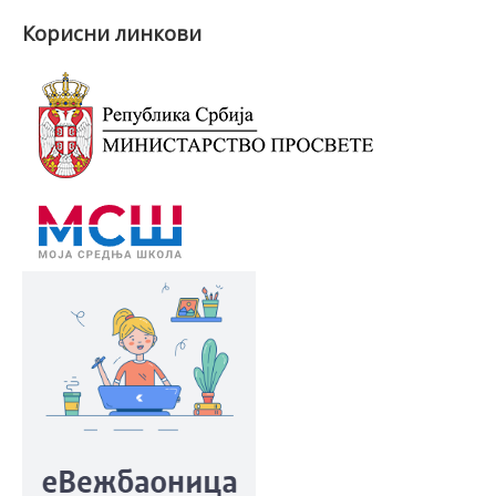
Вести
Корисни линкови