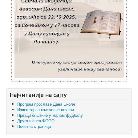
Најчитаније на сајту
Програм прославе Дана школе
Извештај са књижевне вечери
Прваци општине у малом фудбалу
Друга шанса ФООО
Почетна страница