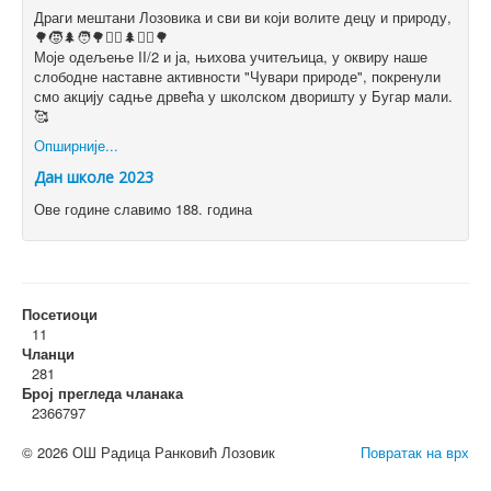
Драги мештани Лозовика и сви ви који волите децу и природу,
🌳🧒🌲🧑🌳👱‍♀️🌲👱‍♂️🌳
Моје одељење II/2 и ја, њихова учитељица, у оквиру наше
слободне наставне активности "Чувари природе", покренули
смо акцију садње дрвећа у школском дворишту у Бугар мали.
🥰
Опширније...
Дан школе 2023
Ове године славимо 188. година
Посетиоци
11
Чланци
281
Број прегледа чланака
2366797
© 2026 ОШ Радица Ранковић Лозовик
Повратак на врх