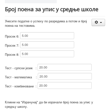
Број поена за упис у средње школе
Унесите податке о успеху по разредима а потом и број
поена на тестовима.
Просек 6:
Просек 7:
Просек 8:
Тест - српски језик :
Тест - математика :
Тест - комбиновани :
Кликни на "Израчунај" да би израчали број поена за упис у
средњу школу.