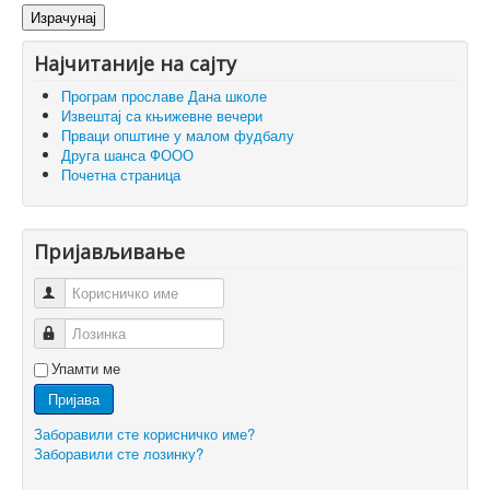
Израчунај
Најчитаније на сајту
Програм прославе Дана школе
Извештај са књижевне вечери
Прваци општине у малом фудбалу
Друга шанса ФООО
Почетна страница
Пријављивање
Корисничко име
Лозинка
Упамти ме
Пријава
Заборавили сте корисничко име?
Заборавили сте лозинку?