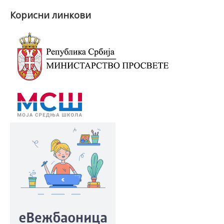
Вести
Корисни линкови