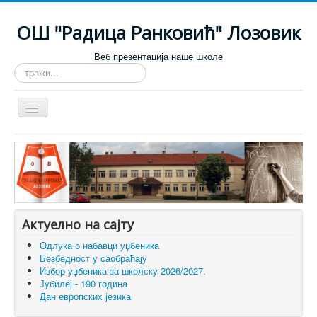
ОШ "Радица Ранковић" Лозовик
Веб презентација наше школе
тражи...
Искључи
навигацију
Почетна
О школи
Настава
За родитеље
Актуелно на сајту
За ученике
Одлука о набавци уџбеника
Безбедност у саобраћају
Огласна табла
Избор уџбеника за школску 2026/2027.
Јубилеј - 190 година
Галерија
Дан европских језика
Контакт