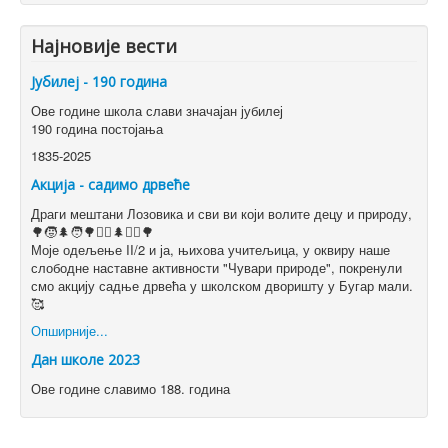
Најновије вести
Јубилеј - 190 година
Ове године школа слави значајан јубилеј
190 година постојања
1835-2025
Акција - садимо дрвеће
Драги мештани Лозовика и сви ви који волите децу и природу,
🌳🧒🌲🧑🌳👱‍♀️🌲👱‍♂️🌳
Моје одељење II/2 и ја, њихова учитељица, у оквиру наше
слободне наставне активности "Чувари природе", покренули
смо акцију садње дрвећа у школском дворишту у Бугар мали.
🥰
Опширније...
Дан школе 2023
Ове године славимо 188. година