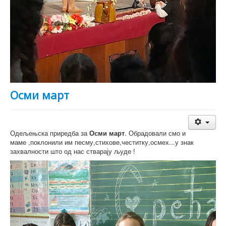
Осми март
Одељењска приредба за
Осми март
. Обрадовали смо и
маме ,поклонили им песму,стихове,честитку,осмех...у знак
захвалности што од нас стварају људе !