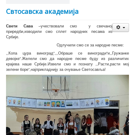
Свтосавска академија
Свети Сава
–учествовали смо у свечаној
приредби,изводили смо сплет народних песама из
Србије.
Одлучили смо се за народне песме:
,,Копа цура виноград“,,,Обраше се виногради“и,,Гружанке
девојке“.Желели смо да народне песме буду из различитих
крајева наше Србије.Извели смо и познату ,,Расти,расти мој
зелени боре“,најприкладнију за очување Светосавља!