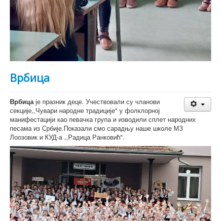
Врбица
Врбица
је празник деце. Учествовали су чланови
секције,,Чувари народне традиције" у фолклорној
манифестацији као певачка група и изводили сплет народних
песама из Србије.Показали смо сарадњу наше школе МЗ
Лоозовик и КУД-а ,,Радица Ранковић".