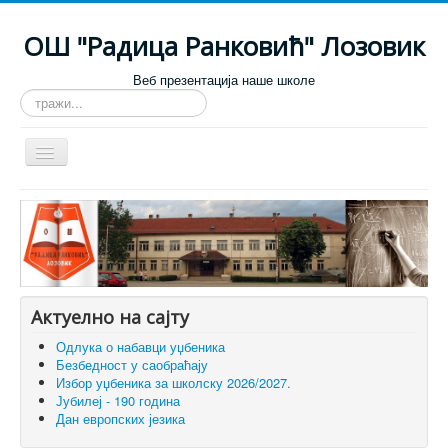
ОШ "Радица Ранковић" Лозовик
Веб презентација наше школе
тражи...
Искључи
навигацију
Почетна
О школи
Настава
За родитеље
Актуелно на сајту
За ученике
Одлука о набавци уџбеника
Безбедност у саобраћају
Огласна табла
Избор уџбеника за школску 2026/2027.
Јубилеј - 190 година
Галерија
Дан европских језика
Контакт