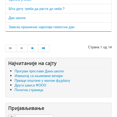
Шта дету треба да расте до неба ?
Дан школе
Зимске,празничне чаролије-тематски дан
Страна 1 од 14
Најчитаније на сајту
Програм прославе Дана школе
Извештај са књижевне вечери
Прваци општине у малом фудбалу
Друга шанса ФООО
Почетна страница
Пријављивање