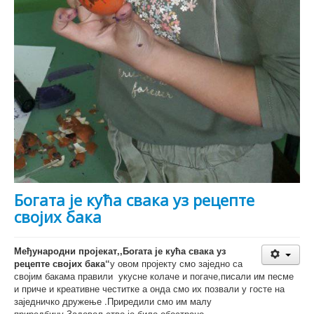
Богата је кућа свака уз рецепте
својих бака
Међународни пројекат,,Богата је кућа свака уз
рецепте својих бака“
у овом пројекту смо заједно са
својим бакама правили укусне колаче и погаче,писали им песме
и приче и креативне честитке а онда смо их позвали у госте на
заједничко дружење .Приредили смо им малу
приредбицу.Задовољство је било обострано.