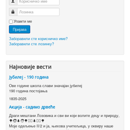
Корисничко име
Лозинка
Упамти ме
Пријава
Заборавили сте корисничко име?
Заборавили сте лозинку?
Најновије вести
Јубилеј - 190 година
Ове године школа слави значајан јубилеј
190 година постојања
1835-2025
Акција - садимо дрвеће
Драги мештани Лозовика и сви ви који волите децу и природу,
🌳🧒🌲🧑🌳👱‍♀️🌲👱‍♂️🌳
Моје одељење II/2 и ја, њихова учитељица, у оквиру наше