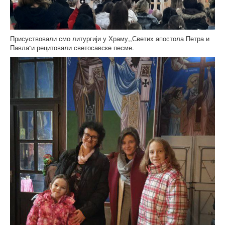
Присуствовали смо литургији у Храму,,Светих апостола Петра и
Павла“и рецитовали светосавске песме.