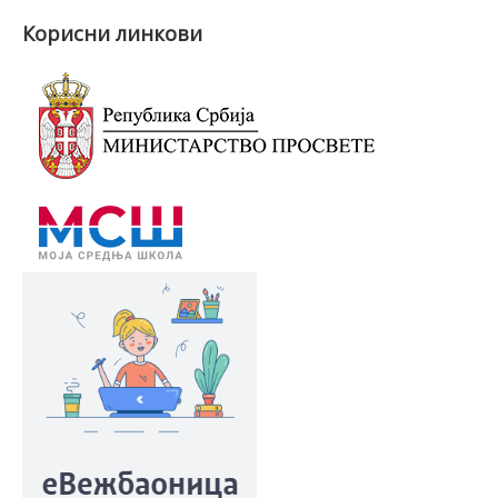
Вести
Корисни линкови