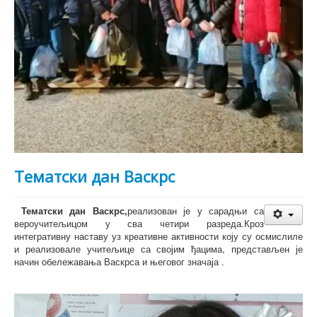
Тематски дан Васкрс
Тематски дан Васкрс,
реализован је у сарадњи са
вероучитељицом у сва четири разреда.Кроз
интегративну наставу уз креативне активности коју су осмислиле
и реализовале учитељице са својим ђацима, представљен је
начин обележавања Васкрса и његовог значаја .