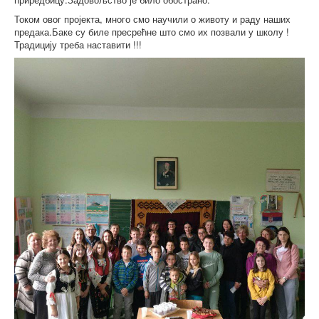
Током овог пројекта, много смо научили о животу и раду наших
предака.Баке су биле пресрећне што смо их позвали у школу !
Традицију треба наставити !!!