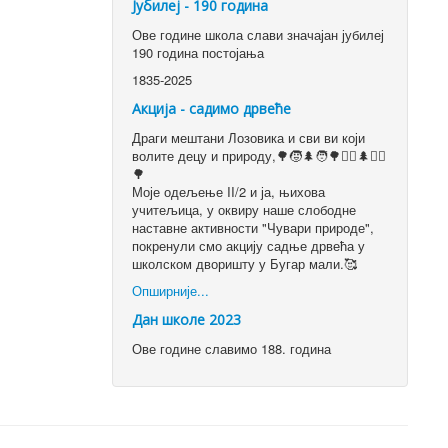
Јубилеј - 190 година
Ове године школа слави значајан јубилеј
190 година постојања
1835-2025
Акција - садимо дрвеће
Драги мештани Лозовика и сви ви који
волите децу и природу,🌳🧒🌲🧑🌳👱‍♀️🌲👱‍♂️
🌳
Моје одељење II/2 и ја, њихова
учитељица, у оквиру наше слободне
наставне активности "Чувари природе",
покренули смо акцију садње дрвећа у
школском дворишту у Бугар мали.🥰
Опширније...
Дан школе 2023
Ове године славимо 188. година