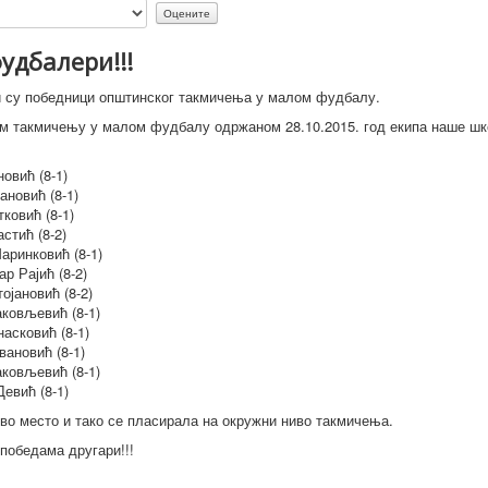
удбалери!!!
 су победници општинског такмичења у малом фудбалу.
м такмичењу у малом фудбалу одржаном 28.10.2015. год екипа наше шк
овић (8-1)
новић (8-1)
ковић (8-1)
стић (8-2)
ринковић (8-1)
р Рајић (8-2)
ојановић (8-2)
ковљевић (8-1)
асковић (8-1)
вановић (8-1)
ковљевић (8-1)
евић (8-1)
рво место и тако се пласирала на окружни ниво такмичења.
победама другари!!!