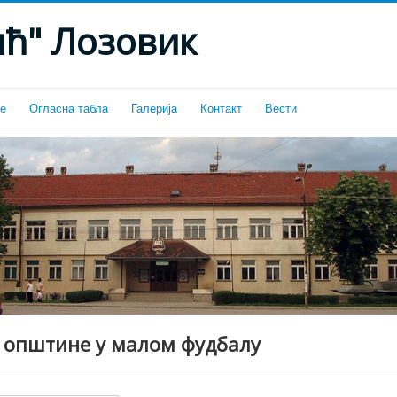
ћ" Лозовик
ке
Огласна табла
Галерија
Контакт
Вести
 општине у малом фудбалу