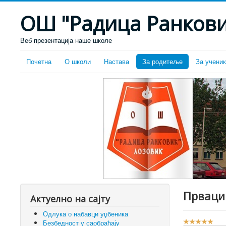
ОШ "Радица Ранкови
Веб презентација наше школе
Почетна
О школи
Настава
За родитеље
За учени
Прваци
Актуелно на сајту
Одлука о набавци уџбеника
О
Безбедност у саобраћају