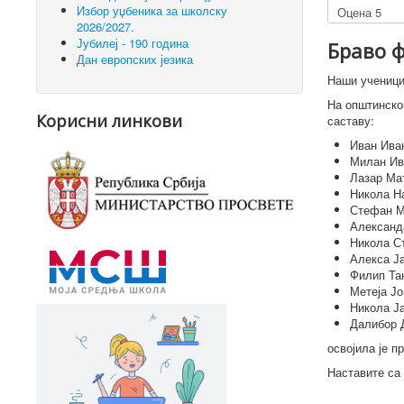
ц
Оцените
Избор уџбеника за школску
е
2026/2027.
н
Јубилеј - 190 година
Браво ф
а
Дан европских језика
к
Наши ученици
о
р
На општинско
Корисни линкови
и
саставу:
с
Иван Иван
н
Милан Ива
и
Лазар Мат
к
Никола На
а
Стефан Ма
:
Александа
Никола Ст
5
Алекса Ја
Филип Тан
/
Метеја Јо
Никола Ја
5
Далибор Д
освојила је п
Наставите са 