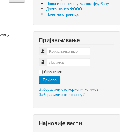
Прваци општине у малом фудбалу
Друга шанса ФООО
Почетна страница
оле у
Пријављивање
Корисничко име
Лозинка
Упамти ме
Пријава
Заборавили сте корисничко име?
Заборавили сте лозинку?
Најновије вести